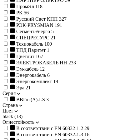
ПАРТНЕР-ЭЛЕКТРО
59
ПромЭл
118
РК
56
Русский Свет КПП
327
РЭК-PRYSMIAN
191
СегментЭнерго
5
СПЕЦРЕСУРС
21
Технокабель
100
ТПД Паритет
1
Цветлит
167
ЭЛЕКТРОКАБЕЛЬ НН
233
Эм-кабель
12
Энергокабель
6
Энергокомплект
19
Эра
21
Серия
ВВГнг(А)-LS
3
Страна
Цвет
black (
13
)
Огнестойкость
В соответствии с EN 60332-1-2
29
В соответствии с EN 60332-1-3
16