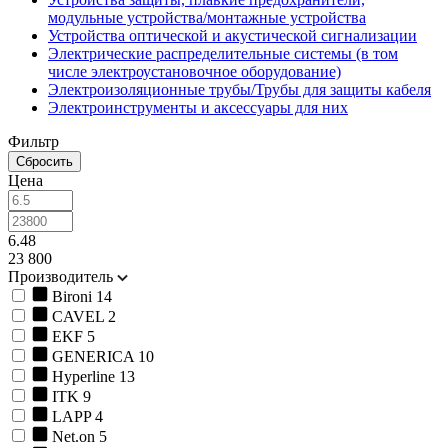
модульные устройства/монтажные устройства
Устройства оптической и акустической сигнализации
Электрические распределительные системы (в том
числе электроустановочное оборудование)
Электроизоляционные трубы/Трубы для защиты кабеля
Электроинструменты и аксессуары для них
Фильтр
Цена
6.48
23 800
Производитель
Bironi
14
CAVEL
2
EKF
5
GENERICA
10
Hyperline
13
ITK
9
LAPP
4
Net.on
5