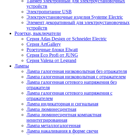
Таймер электронный для электроустановочных
устройств
Электропитание USB
Электроустановочные изделия Systeme Electric
Элемент декоративный для электроустановочных
устройств
Розетки, выключатели
Серия Atlas Design от Schneider Electric
Серия ArtGallery
Розеточные блоки Elwatt
Серия Eco Profi от JUNG
Серия Valena от Legrand
Лампы
Лампа галогенная низковольтная без отражателя
Лампа галогенная низковольтная с отражателем
Лампа галогенная сетевого напряжения без
отражателя
Лампа галогенная сетевого напряжения с
отражателем
Лампа индикаторная и сигнальная
Лампа люминесцентная
Лампа люминесцентная компактная
неинтегрированная
Лампа металлогалогенная
Лампа накаливания в форме свечи