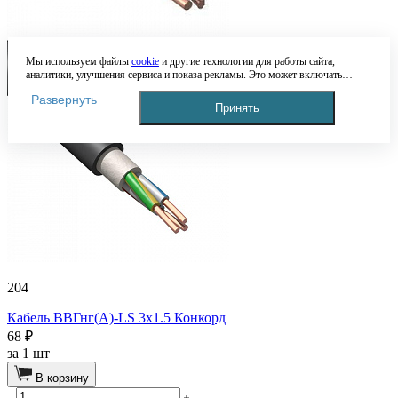
Мы используем файлы
cookie
и другие технологии для работы сайта,
аналитики, улучшения сервиса и показа рекламы. Это может включать
обработку таких данных, как IP-адрес, информация о вашем устройстве,
Развернуть
местоположении и действиях на сайте. Продолжая пользоваться сайтом, вы
Принять
соглашаетесь с этим. Подробнее — в
Политике обработки персональных
данных
. Если вы не согласны с обработкой данных, вы можете ограничить
это в настройках браузера или покинуть сайт.
204
Кабель ВВГнг(А)-LS 3х1.5 Конкорд
68 ₽
за
1 шт
В корзину