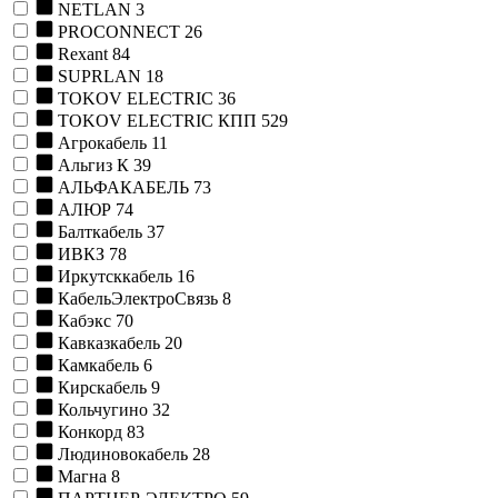
NETLAN
3
PROCONNECT
26
Rexant
84
SUPRLAN
18
TOKOV ELECTRIC
36
TOKOV ELECTRIC КПП
529
Агрокабель
11
Альгиз К
39
АЛЬФАКАБЕЛЬ
73
АЛЮР
74
Балткабель
37
ИВКЗ
78
Иркутсккабель
16
КабельЭлектроСвязь
8
Кабэкс
70
Кавказкабель
20
Камкабель
6
Кирскабель
9
Кольчугино
32
Конкорд
83
Людиновокабель
28
Магна
8