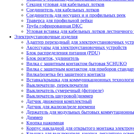
Секция угловая для кабельных лотков
Соединитель для кабельных лотков
Соединитель для несущих и и профильных реек
Траверса для профильной рейки
Труба гофрированная DKC
Угловая вставка для кабельных лотков лестничного
Электроустановочные изделия
Адаптер переходный для электроустановочных уст
Аксессуары для электроустановочных устройств
Блок распределения питания (PDU)
Блок розеток, удлинитель
Вилка с защитным контактом бытовая SCHUKO
Вилка с защитным контактом для приборов станд
Вилка/розетка без защитного контакта
Вставка/крышка для коммуникационных технологи
Выключатели, переключатели
Выключатель сумеречный (фотореле)
Выключатель шнуровой/диммер
Датчик движения комплектный
Датчик для жалюзи/реле времени
Держатель для модульных бытовых коммутационны
Диммер
Кнопка нажимная
Корпус накладной для открытого монтажа электроу
Крышка для выключателя, кнопки, регулятора осве