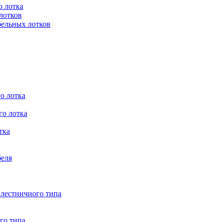
о лотка
лотков
бельных лотков
о лотка
го лотка
тка
беля
 лестничного типа
го типа