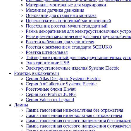
Материалы монтажные для маркировки
Механизм датчика движения
Основание для открытого монтажа
Переключатель кнопочный миниатюрный
Переходник розетки мультистандартный
Рамка декоративная для электроустановочных устр
Реле времени механическое для электроустановочн
Розетка кабельная для удлинителя
Розетка с заземлением стандарта SCHUKO
Розетка штепсельная
Таймер электронный для электроустановочных уст
Электропитание USB
Электроустановочные изделия Systeme Electric
Розетки, выключатели
Серия Atlas Design от Systeme Electric
Серия ArtGallery от Systeme Electric
Розеточные блоки Elwatt
Серия Eco Profi от JUNG
Серия Valena от Legrand
Лампы
Лампа галогенная низковольтная без отражателя
Лампа галогенная низковольтная с отражателем
Лампа галогенная сетевого напряжения без отражат
Лампа галогенная сетевого напряжения с отражате