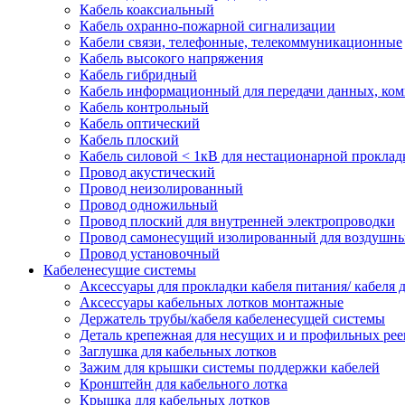
Кабель коаксиальный
Кабель охранно-пожарной сигнализации
Кабели связи, телефонные, телекоммуникационные
Кабель высокого напряжения
Кабель гибридный
Кабель информационный для передачи данных, ко
Кабель контрольный
Кабель оптический
Кабель плоский
Кабель силовой < 1кВ для нестационарной проклад
Провод акустический
Провод неизолированный
Провод одножильный
Провод плоский для внутренней электропроводки
Провод самонесущий изолированный для воздушны
Провод установочный
Кабеленесущие системы
Аксессуары для прокладки кабеля питания/ кабеля 
Аксессуары кабельных лотков монтажные
Держатель трубы/кабеля кабеленесущей системы
Деталь крепежная для несущих и и профильных рее
Заглушка для кабельных лотков
Зажим для крышки системы поддержки кабелей
Кронштейн для кабельного лотка
Крышка для кабельных лотков