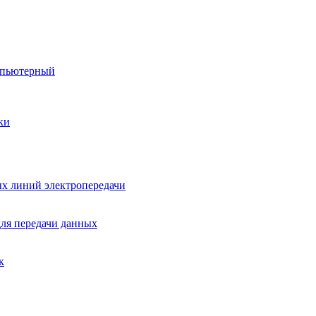
мпьютерный
ки
х линий электропередачи
для передачи данных
к