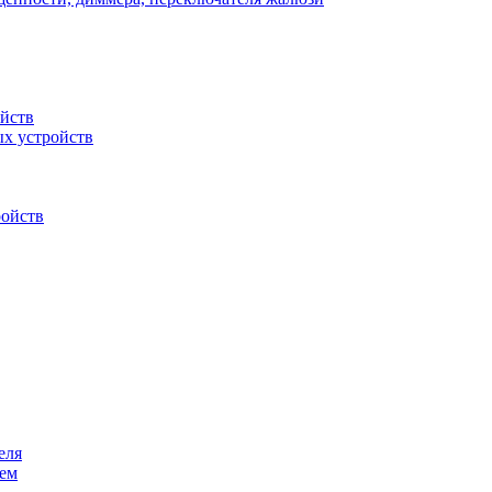
ойств
ых устройств
ройств
еля
лем