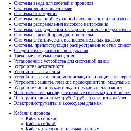
Системы ввода для кабелей и проводов
Системы защиты шланговые
Системы охлаждения
Системы пожарной, охранной сигнализации и системы а
Системы распределения высокого напряжения
Системы распределения электроэнергии/распределительн
Системы скрытой проводки под полом
Системы электрических распределительных шкафов
Системы, препятствующие распространению огня, огнест
Соединители для шлангов и рукавов
Трековые системы освещения
Установочные устройства для системной шины
Устройства безопасности
Устройства заземления
Устройства заземления, молниезащиты и защиты от пере
Устройства защиты, плавкие предохранители, модульные
Устройства оптической и акустической сигнализации
Электрические распределительные системы (в том числе 
Электроизоляционные трубы/Трубы для защиты кабеля
Электроинструменты и аксессуары для них
Кабели и провода
Кабель силовой
Кабель гибкий
Кабель для связи и передачи данных