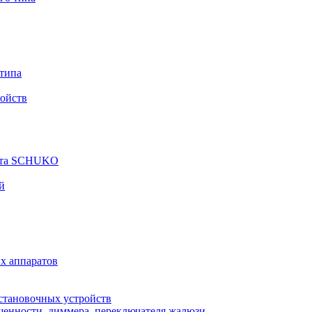
 типа
ройств
арта SCHUKO
й
х аппаратов
становочных устройств
щенности, диммера, переключателя жалюзи