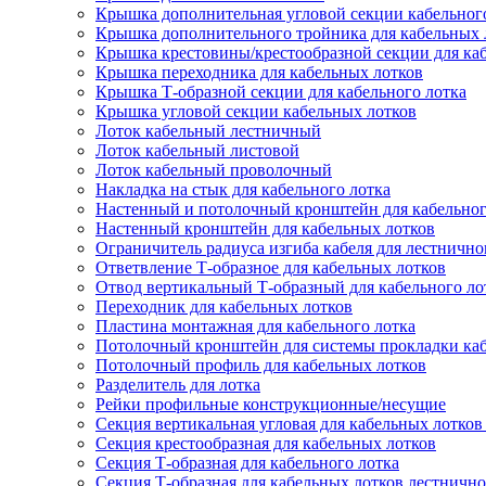
Крышка дополнительная угловой секции кабельног
Крышка дополнительного тройника для кабельных 
Крышка крестовины/крестообразной секции для ка
Крышка переходника для кабельных лотков
Крышка Т-образной секции для кабельного лотка
Крышка угловой секции кабельных лотков
Лоток кабельный лестничный
Лоток кабельный листовой
Лоток кабельный проволочный
Накладка на стык для кабельного лотка
Настенный и потолочный кронштейн для кабельног
Настенный кронштейн для кабельных лотков
Ограничитель радиуса изгиба кабеля для лестнично
Ответвление Т-образное для кабельных лотков
Отвод вертикальный Т-образный для кабельного ло
Переходник для кабельных лотков
Пластина монтажная для кабельного лотка
Потолочный кронштейн для системы прокладки ка
Потолочный профиль для кабельных лотков
Разделитель для лотка
Рейки профильные конструкционные/несущие
Секция вертикальная угловая для кабельных лотков
Секция крестообразная для кабельных лотков
Секция Т-образная для кабельного лотка
Секция Т-образная для кабельных лотков лестнично