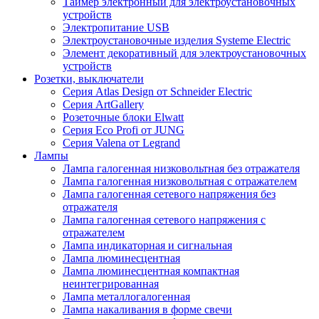
Таймер электронный для электроустановочных
устройств
Электропитание USB
Электроустановочные изделия Systeme Electric
Элемент декоративный для электроустановочных
устройств
Розетки, выключатели
Серия Atlas Design от Schneider Electric
Серия ArtGallery
Розеточные блоки Elwatt
Серия Eco Profi от JUNG
Серия Valena от Legrand
Лампы
Лампа галогенная низковольтная без отражателя
Лампа галогенная низковольтная с отражателем
Лампа галогенная сетевого напряжения без
отражателя
Лампа галогенная сетевого напряжения с
отражателем
Лампа индикаторная и сигнальная
Лампа люминесцентная
Лампа люминесцентная компактная
неинтегрированная
Лампа металлогалогенная
Лампа накаливания в форме свечи