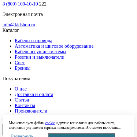
8 (800) 100-10-10
222
Электронная почта
info@kidshop.ru
Каталог
Кабели и провода
Автоматика и щитовое оборудование
Кабеленесущие системы
Розетки и выключатели
Свет
Бренды
Покупателям
О нас
Доставка и оплата
Статьи
Контакты
Производители
Наши мессенджеры
Мы используем файлы
cookie
и другие технологии для работы сайта,
аналитики, улучшения сервиса и показа рекламы. Это может включать
обработку таких данных, как IP-адрес, информация о вашем устройстве,
Развернуть
местоположении и действиях на сайте. Продолжая пользоваться сайтом, вы