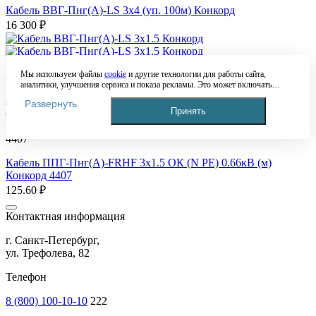
Кабель ВВГ-Пнг(А)-LS 3х4 (уп. 100м) Конкорд
16 300 ₽
Мы используем файлы
cookie
и другие технологии для работы сайта,
2044
аналитики, улучшения сервиса и показа рекламы. Это может включать
обработку таких данных, как IP-адрес, информация о вашем устройстве,
Кабель ВВГ-Пнг(А)-LS 3х1.5 Конкорд
Развернуть
местоположении и действиях на сайте. Продолжая пользоваться сайтом, вы
Принять
64 ₽
соглашаетесь с этим. Подробнее — в
Политике обработки персональных
данных
. Если вы не согласны с обработкой данных, вы можете ограничить
это в настройках браузера или покинуть сайт.
4407
Кабель ППГ-Пнг(А)-FRHF 3х1.5 ОК (N PE) 0.66кВ (м)
Конкорд 4407
125.60 ₽
Контактная информация
г. Санкт-Петербург,
ул. Трефолева, 82
Телефон
8 (800) 100-10-10
222