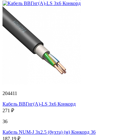
204411
Кабель ВВГнг(А)-LS 3х6 Конкорд
271 ₽
36
Кабель NUM-J 3х2.5 (бухта) (м) Конкорд 36
187.19 ₽