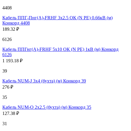
4408
Кабель ППГ-Пнг(А)-FRHF 3х2.5 ОК (N PE) 0.66кВ (м)
Конкорд 4408
189.32 ₽
6126
Кабель ППГнг(А)-FRHF 5х10 ОК (N PE) 1кВ (м) Конкорд
6126
1 193.18 ₽
39
Кабель NUM-J 3х4 (бухта) (м) Конкорд 39
276 ₽
35
Кабель NUM-O 2х2.5 (бухта) (м) Конкорд 35
127.38 ₽
31