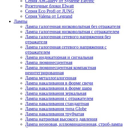
Серия ArtGallery от Systeme Electric
Розеточные блоки Elwatt
Серия Eco Profi от JUNG
Серия Valena от Legrand
Лампы
Лампа галогенная низковольтная без отражателя
Лампа галогенная низковольтная с отражателем
Лампа галогенная сетевого напряжения без
отражателя
Лампа галогенная сетевого напряжения с
отражателем
Лампа индикаторная и сигнальная
Лампа люминесцентная
Лампа люминесцентная компактная
неинтегрированная
Лампа металлогалогенная
Лампа накаливания в форме свечи
Лампа накаливания в форме шара
Лампа накаливания зеркальная
Лампа накаливания с отражателем
Лампа накаливания стандартная
Лампа накаливания типа Globe
Лампа накаливания трубчатая
Лампа натриевая высокого давления
Лампа неоновая, иллюминационная, строб-лампа