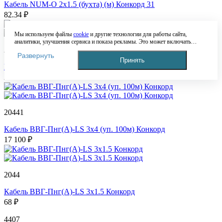
Кабель NUM-O 2х1.5 (бухта) (м) Конкорд 31
82.34 ₽
Мы используем файлы
cookie
и другие технологии для работы сайта,
аналитики, улучшения сервиса и показа рекламы. Это может включать
204411
обработку таких данных, как IP-адрес, информация о вашем устройстве,
Развернуть
местоположении и действиях на сайте. Продолжая пользоваться сайтом, вы
Принять
соглашаетесь с этим. Подробнее — в
Политике обработки персональных
Кабель ВВГ-Пнг(А)-LS 3х6 (уп. 100м) Конкорд
данных
. Если вы не согласны с обработкой данных, вы можете ограничить
24 500 ₽
это в настройках браузера или покинуть сайт.
20441
Кабель ВВГ-Пнг(А)-LS 3х4 (уп. 100м) Конкорд
17 100 ₽
2044
Кабель ВВГ-Пнг(А)-LS 3х1.5 Конкорд
68 ₽
4407