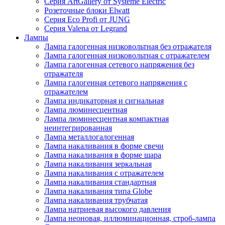
Серия ArtGallery от Systeme Electric
Розеточные блоки Elwatt
Серия Eco Profi от JUNG
Серия Valena от Legrand
Лампы
Лампа галогенная низковольтная без отражателя
Лампа галогенная низковольтная с отражателем
Лампа галогенная сетевого напряжения без
отражателя
Лампа галогенная сетевого напряжения с
отражателем
Лампа индикаторная и сигнальная
Лампа люминесцентная
Лампа люминесцентная компактная
неинтегрированная
Лампа металлогалогенная
Лампа накаливания в форме свечи
Лампа накаливания в форме шара
Лампа накаливания зеркальная
Лампа накаливания с отражателем
Лампа накаливания стандартная
Лампа накаливания типа Globe
Лампа накаливания трубчатая
Лампа натриевая высокого давления
Лампа неоновая, иллюминационная, строб-лампа