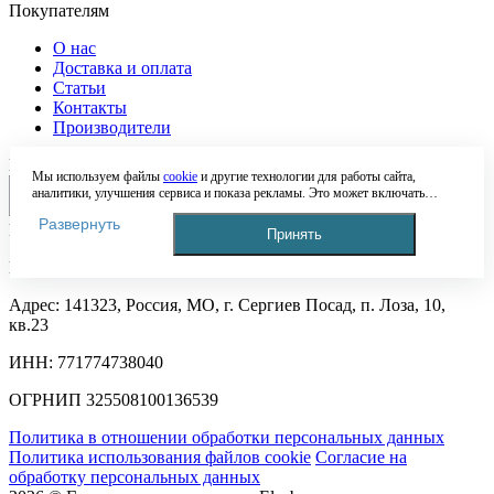
Покупателям
О нас
Доставка и оплата
Статьи
Контакты
Производители
Наши мессенджеры
Мы используем файлы
cookie
и другие технологии для работы сайта,
аналитики, улучшения сервиса и показа рекламы. Это может включать
обработку таких данных, как IP-адрес, информация о вашем устройстве,
Развернуть
местоположении и действиях на сайте. Продолжая пользоваться сайтом, вы
Реквизиты
Принять
соглашаетесь с этим. Подробнее — в
Политике обработки персональных
данных
. Если вы не согласны с обработкой данных, вы можете ограничить
ИП Даниелян Норайр Завенович
это в настройках браузера или покинуть сайт.
Адрес: 141323, Россия, МО, г. Сергиев Посад, п. Лоза, 10,
кв.23
ИНН: 771774738040
ОГРНИП 325508100136539
Политика в отношении обработки персональных данных
Политика использования файлов cookie
Согласие на
обработку персональных данных